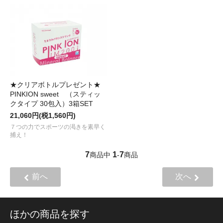
★クリアボトルプレゼント★
PINKION sweet （スティッ
クタイプ 30包入）3箱SET
21,060円(税1,560円)
７つの力でスポーツの渇きを素早く
捕え！
7
1
7
商品中
-
商品
前へ
次へ
ほかの商品を探す